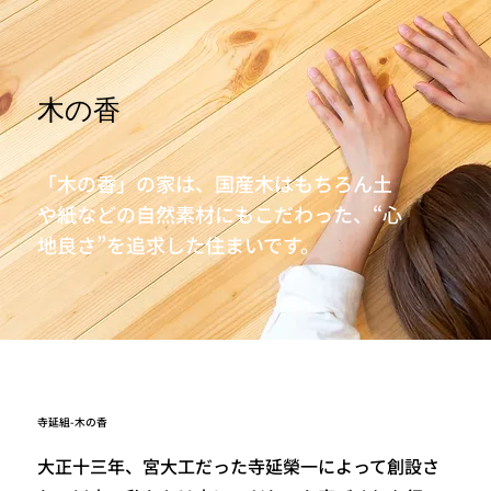
木の香
「木の香」の家は、国産木はもちろん土
や紙などの自然素材にもこだわった、“心
地良さ”を追求した住まいです。
​寺延組-木の香
大正十三年、宮大工だった寺延榮一によって創設さ